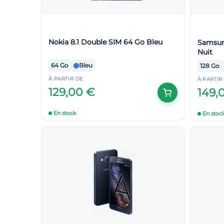
Nokia 8.1 Double SIM 64 Go Bleu
Samsung
Nuit
64 Go
Bleu
128 Go
À PARTIR DE
À PARTIR
129,00 €
149,
En stock
En stoc