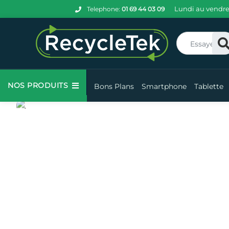
Lundi au vendre
Telephone:
01 69 44 03 09
Re
.
NOS PRODUITS
Bons Plans
Smartphone
Tablette
.
C'est
par
ici