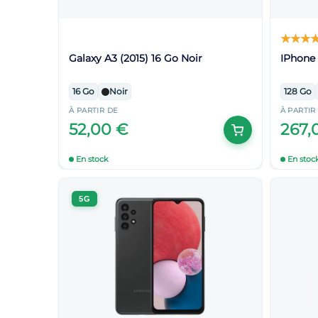
Galaxy A3 (2015) 16 Go Noir
IPhone 
16 Go
Noir
128 Go
À PARTIR DE
À PARTIR
52,00 €
267,
En stock
En stoc
5G