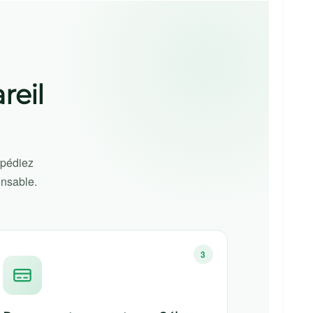
reil
xpédiez
onsable.
3