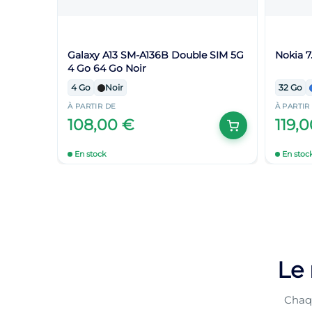
Galaxy A13 SM-A136B Double SIM 5G
Nokia 7
4 Go 64 Go Noir
4 Go
Noir
32 Go
À PARTIR DE
À PARTIR
108,00 €
119,
En stock
En stoc
Le
Chaqu