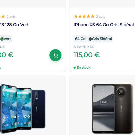
2 avis
2 avis
13 128 Go Vert
IPhone XS 64 Go Gris Sidéral
Vert
64 Go
Gris Sidéral
 DE
À PARTIR DE
00 €
115,00 €
k
En stock