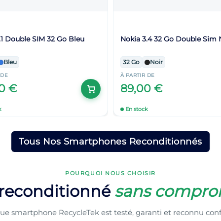
.1 Double SIM 32 Go Bleu
Nokia 3.4 32 Go Double Sim 
Bleu
32 Go
Noir
 DE
À PARTIR DE
00 €
89,00 €
k
En stock
Tous Nos Smartphones Reconditionnés
POURQUOI NOUS CHOISIR
 reconditionné
sans compro
e smartphone RecycleTek est testé, garanti et reconnu co