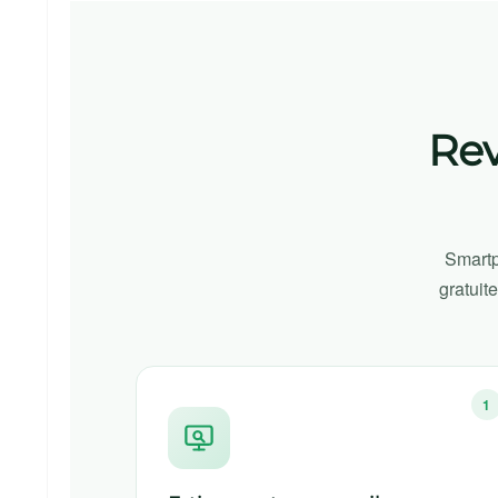
Rev
Smartp
gratuit
1