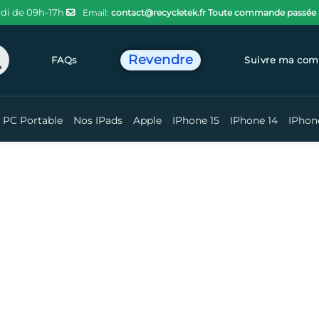
di de 09h-17h
Email:
contact@recycletek.fr
Toute commande passée ava
Revendre
chercher
FAQs
Suivre ma co
PC Portable
Nos IPads
Apple
IPhone 15
IPhone 14
IPhon