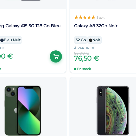
1 avis
 Galaxy A15 5G 128 Go Bleu
Galaxy A8 32Go Noir
Bleu Nuit
32 Go
Noir
 DE
À PARTIR DE
85,00 €
00 €
76,50 €
k
En stock