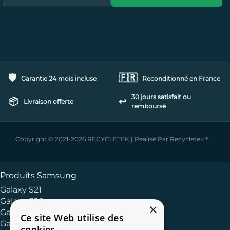
🛡️
🇫🇷
Garantie 24 mois incluse
Reconditionné en France
30 jours satisfait ou
📦
↩️
Livraison offerte
remboursé
Copyright © 2021-2026 RECYCLETEK | Realisé Par Recycletek™
Produits Samsung
Galaxy S21
Galaxy S20
×
Galaxy Série S
Ce site Web utilise des
Galaxy Série A
cookies