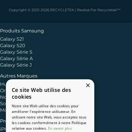
Copyright © 2021-2026 RECYCLETEK | Realisé Par Recycletek™
Produits Samsung
Galaxy S21
Galaxy S20
Galaxy Série S
Galaxy Série A
Galaxy Série J
Autres Marques
×
Huawei
Ce site Web utilise des
OnePlus
cookies
Nokia
Sony
Notre site Web utilise des cookies pour
Motorola
améliorer l'expérience utilisateur. En
utilisant notre site Web, vous acceptez tous
Produits Apple
les cookies conformément à notre Politique
relative aux cookies.
En savoir plus
iPhone 13