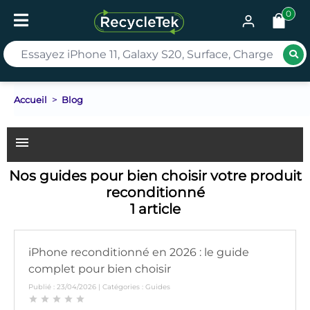
0
Rec
Accueil
Blog
menu
Nos guides pour bien choisir votre produit
reconditionné
1 article
iPhone reconditionné en 2026 : le guide
complet pour bien choisir
Publié : 23/04/2026 | Catégories :
Guides
star
star
star
star
star