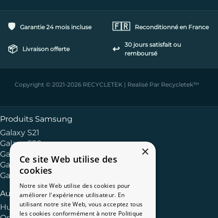
🛡️
🇫🇷
Garantie 24 mois incluse
Reconditionné en France
30 jours satisfait ou
📦
↩️
Livraison offerte
remboursé
Copyright © 2021-2026 RECYCLETEK | Realisé Par Recycletek™
Produits Samsung
Galaxy S21
Galaxy S20
×
Galaxy Série S
Ce site Web utilise des
Galaxy Série A
cookies
Galaxy Série J
Notre site Web utilise des cookies pour
Autres Marques
améliorer l'expérience utilisateur. En
utilisant notre site Web, vous acceptez tous
Huawei
les cookies conformément à notre Politique
OnePlus