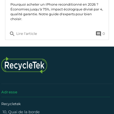
Pourquoi acheter un iPhone reconditionné en 2026 ?
Économies jusqu'à 75%, impact écologique divisé par 4,
qualité garantie. Notre guide d'experts pour bien
choisir.
search
comment
Lire l'article
0
Adresse
Recycletek
10, Quai de la borde