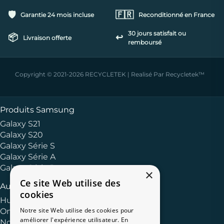
🛡️
🇫🇷
Garantie 24 mois incluse
Reconditionné en France
30 jours satisfait ou
📦
↩️
Livraison offerte
remboursé
Copyright © 2021-2026 RECYCLETEK | Realisé Par Recycletek™
Produits Samsung
Galaxy S21
Galaxy S20
Galaxy Série S
Galaxy Série A
Galaxy Série J
×
Ce site Web utilise des
Autres Marques
cookies
Huawei
Notre site Web utilise des cookies pour
OnePlus
améliorer l'expérience utilisateur. En
Nokia