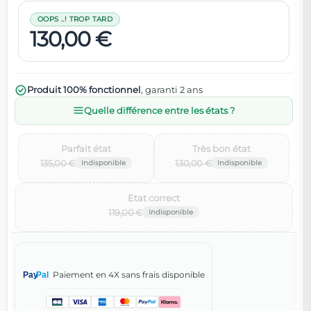
OOPS ..! TROP TARD
130,00 €
Produit 100% fonctionnel
, garanti 2 ans
Quelle différence entre les états ?
Parfait état‌
Très bon état‌
135,00 €
130,00 €
Etat correct‌
119,00 €
Paiement en 4X sans frais disponible
Pay
Pal