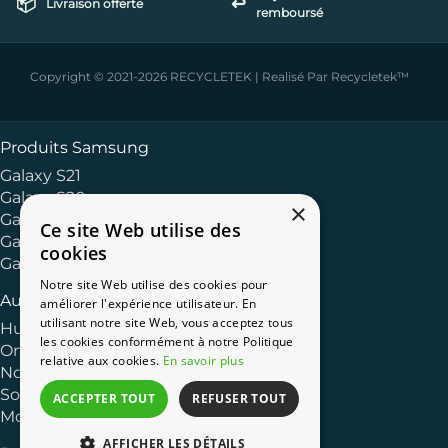
📦
↩️
Livraison offerte
remboursé
Copyright © 2021-2026 RECYCLETEK | Realisé Par Recycletek™
Produits Samsung
Galaxy S21
Galaxy S20
×
Galaxy Série S
Ce site Web utilise des
Galaxy Série A
cookies
Galaxy Série J
Notre site Web utilise des cookies pour
Autres Marques
améliorer l'expérience utilisateur. En
utilisant notre site Web, vous acceptez tous
Huawei
les cookies conformément à notre Politique
OnePlus
relative aux cookies.
En savoir plus
Nokia
Sony
ACCEPTER TOUT
REFUSER TOUT
Motorola
AFFICHER LES DÉTAILS