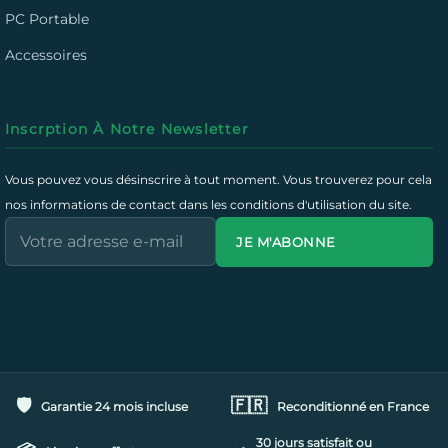
PC Portable
pour ceux qui veulent un
iPhone haut de gamme à prix réduit
.
Accessoires
Optez pour un iPhone 13 Pro reconditionné
, une solution
économique, écologique et fiable pour profiter de la technologie
Apple sans compromis.
Inscrption À Notre Newsletter
Vous pouvez vous désinscrire à tout moment. Vous trouverez pour cela
nos informations de contact dans les conditions d'utilisation du site.
JE M'ABONNE
🛡️
🇫🇷
Garantie 24 mois incluse
Reconditionné en France
30 jours satisfait ou