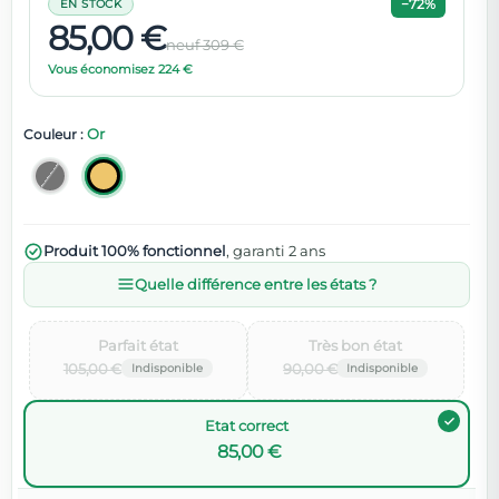
−72%
EN STOCK
85,00 €
neuf 309 €
Vous économisez 224 €
Or
Couleur :
Produit 100% fonctionnel
, garanti 2 ans
Quelle différence entre les états ?
Parfait état‌
Très bon état‌
105,00 €
90,00 €
Etat correct
85,00 €