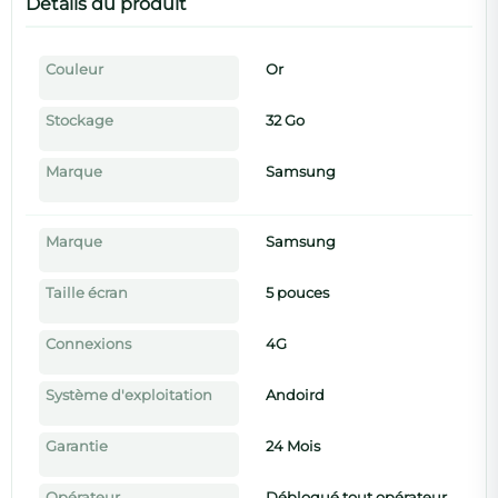
Détails du produit
Couleur
Or
Stockage
32 Go
Marque
Samsung
Marque
Samsung
Taille écran
5 pouces
×
Connexions
4G
RecycleTek
Système d'exploitation
Andoird
Le smartphone reconditionné, en mieux.
Garantie
24 Mois
🛡️
Garantie 24 mois incluse
Opérateur
Débloqué tout opérateur