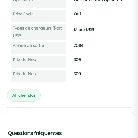
🇫🇷
Reconditionné en France
📦
Prise Jack
Oui
Livraison offerte
↩️
30 jours satisfait ou remboursé
Types de chargeurs (Port
Micro USB
USB)
Année de sortie
2018
Prix du Neuf
309
Prix du Neuf
309
Afficher plus
Questions fréquentes