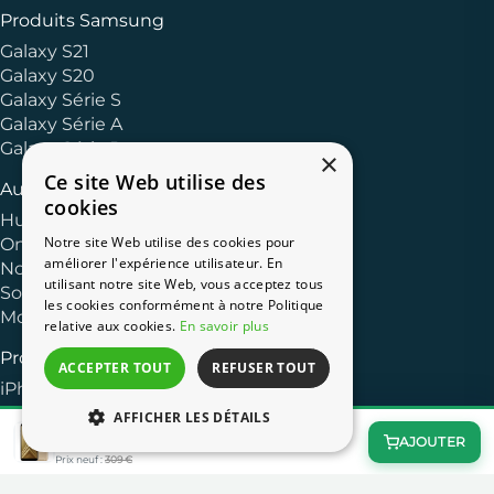
Produits Samsung
Galaxy S21
Galaxy S20
Galaxy Série S
Galaxy Série A
Galaxy Série J
×
Ce site Web utilise des
Autres Marques
cookies
Huawei
Notre site Web utilise des cookies pour
OnePlus
améliorer l'expérience utilisateur. En
Nokia
utilisant notre site Web, vous acceptez tous
Sony
les cookies conformément à notre Politique
Motorola
relative aux cookies.
En savoir plus
Produits Apple
ACCEPTER TOUT
REFUSER TOUT
iPhone 13
iPhone 11
AFFICHER LES DÉTAILS
Galaxy A6 32 Go Double Sim Or
iPhone XR
85,00 €
AJOUTER
−72%
iPhone 8
Prix neuf :
309 €
iPhone 7