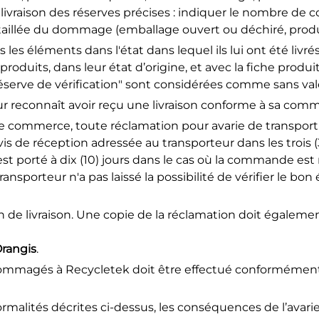
vraison des réserves précises : indiquer le nombre de c
aillée du dommage (emballage ouvert ou déchiré, produi
 les éléments dans l'état dans lequel ils lui ont été livrés
produits, dans leur état d’origine, et avec la fiche produi
éserve de vérification" sont considérées comme sans vale
eur reconnaît avoir reçu une livraison conforme à sa com
de commerce, toute réclamation pour avarie de transport
de réception adressée au transporteur dans les trois (3) 
 est porté à dix (10) jours dans le cas où la commande e
ransporteur n'a pas laissé la possibilité de vérifier le bo
n de livraison. Une copie de la réclamation doit égalem
Orangis
.
ndommagés à Recycletek doit être effectué conformément
ormalités décrites ci-dessus, les conséquences de l’avari