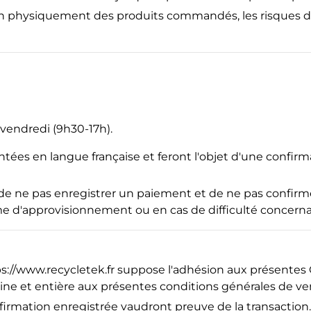
on physiquement des produits commandés, les risque
 vendredi (9h30-17h).
ntées en langue française et feront l'objet d'une confir
t de ne pas enregistrer un paiement et de ne pas conf
e d'approvisionnement ou en cas de difficulté concer
ps
://www
.recycletek
.fr
suppose l'adhésion aux présentes 
e et entière aux présentes conditions générales de vent
irmation enregistrée vaudront preuve de la transaction.