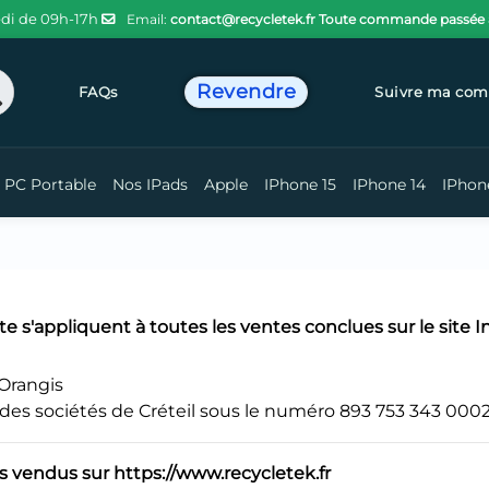
di de 09h-17h
Email:
contact@recycletek.fr
Toute commande passée ava
Revendre
chercher
FAQs
Suivre ma co
PC Portable
Nos IPads
Apple
IPhone 15
IPhone 14
IPhon
e s'appliquent à toutes les ventes conclues sur le site 
-Orangis
es sociétés de Créteil sous le numéro 893 753 343 0002
ts vendus sur
https
://www
.recycletek
.fr