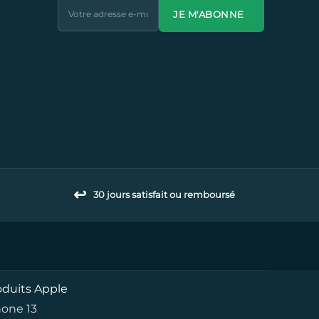
JE M'ABONNE
↩️
30 jours satisfait ou remboursé
oduits Apple
hone 13