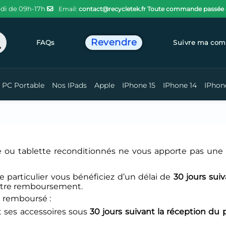
di de 09h-17h
Email:
contact@recycletek.fr
Toute commande passée ava
Revendre
chercher
FAQs
Suivre ma co
PC Portable
Nos IPads
Apple
IPhone 15
IPhone 14
IPhon
 ou tablette reconditionnés ne vous apporte pas une e
e particulier vous bénéficiez d’un délai de
30
jours sui
votre remboursement.
ou remboursé :
t ses accessoires sous
30
jours suivant la réception du 