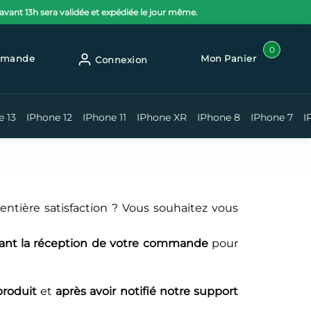
nt 13h sera validée et expédiée le jour même.
0
mmande
Mon Panier
Connexion
e 13
IPhone 12
IPhone 11
IPhone XR
IPhone 8
IPhone 7
I
ntière satisfaction ? Vous souhaitez vous
vant la réception de votre commande
pour
produit
et
après avoir notifié
notre support