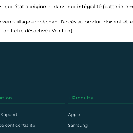
s leur
état d’origine
et dans leur
intégralité (batterie, em
 verrouillage empêchant l’accès au produit doivent être 
 doit être désactivé ( Voir Faq).
ation
+ Produits
 Support
Apple
de confidentialité
Samsung