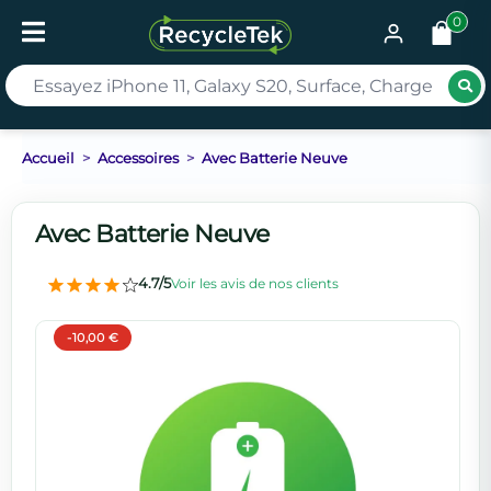
0
Rec
Accueil
Accessoires
Avec Batterie Neuve
Avec Batterie Neuve
4.7/5
Voir les avis de nos clients
-10,00 €