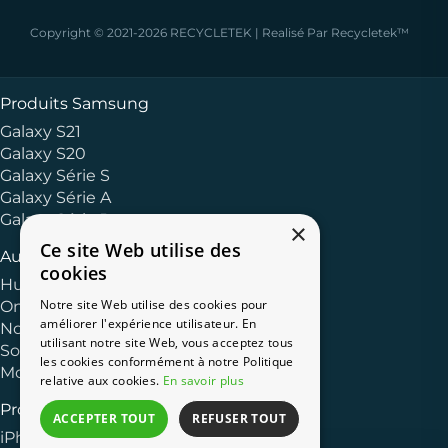
Copyright © 2021-2026 RECYCLETEK | Realisé Par Recycletek™
Produits Samsung
Galaxy S21
Galaxy S20
Galaxy Série S
Galaxy Série A
Galaxy Série J
×
Ce site Web utilise des
Autres Marques
cookies
Huawei
Notre site Web utilise des cookies pour
OnePlus
améliorer l'expérience utilisateur. En
Nokia
utilisant notre site Web, vous acceptez tous
Sony
les cookies conformément à notre Politique
Motorola
relative aux cookies.
En savoir plus
Produits Apple
ACCEPTER TOUT
REFUSER TOUT
iPhone 13