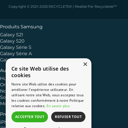
Copyright © 2021-2026 RECYCLETEK | Realisé Par Recycletek™
Produits Samsung
Galaxy S21
Galaxy S20
Galaxy Série S
Galaxy Série A
Galaxy Série J
×
Ce site Web utilise des
Autres Marques
cookies
Huawei
Notre site Web utilise des cookies pour
OnePlus
améliorer l'expérience utilisateur. En
Nokia
utilisant notre site Web, vous acceptez tous
Sony
les cookies conformément à notre Politique
Motorola
relative aux cookies.
En savoir plus
Produits Apple
ACCEPTER TOUT
REFUSER TOUT
iPhone 13