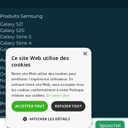
Produits Samsung
Galaxy S21
Galaxy S20
Galaxy Série S
Galaxy Série A
Galaxy Série J
×
Ce site Web utilise des
Autres Marques
cookies
Huawei
Notre site Web utilise des cookies pour
OnePlus
améliorer l'expérience utilisateur. En
Nokia
utilisant notre site Web, vous acceptez tous
Sony
les cookies conformément à notre Politique
Motorola
relative aux cookies.
En savoir plus
Produits Apple
ACCEPTER TOUT
REFUSER TOUT
iPhone 13
iPhone 11
AFFICHER LES DÉTAILS
Coque de protection transparente OtterBox pour Apple iPhone 11 Pro - Cristal noir
iPhone XR
AJOUTER
35,95 €