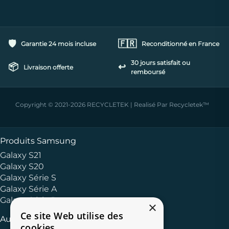
🛡️
🇫🇷
Garantie 24 mois incluse
Reconditionné en France
30 jours satisfait ou
📦
↩️
Livraison offerte
remboursé
Copyright © 2021-2026 RECYCLETEK | Realisé Par Recycletek™
Produits Samsung
Galaxy S21
Galaxy S20
Galaxy Série S
Galaxy Série A
Galaxy Série J
×
Ce site Web utilise des
Autres Marques
cookies