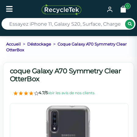
0
Rec
Accueil
Déstockage
Coque Galaxy A70 Symmetry Clear
OtterBox
coque Galaxy A70 Symmetry Clear
OtterBox
4.7/5
Voir les avis de nos clients