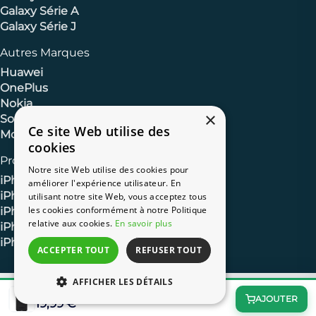
Galaxy Série A
Galaxy Série J
Autres Marques
Huawei
OnePlus
Nokia
×
Sony
Ce site Web utilise des
Motorola
cookies
Produits Apple
Notre site Web utilise des cookies pour
iPhone 13
améliorer l'expérience utilisateur. En
iPhone 11
utilisant notre site Web, vous acceptez tous
les cookies conformément à notre Politique
iPhone XR
relative aux cookies.
En savoir plus
iPhone 8
iPhone 7
ACCEPTER TOUT
REFUSER TOUT
AFFICHER LES DÉTAILS
Coque Galaxy S20/Galaxy S20 5G Série Symmetry
AJOUTER
19,99 €