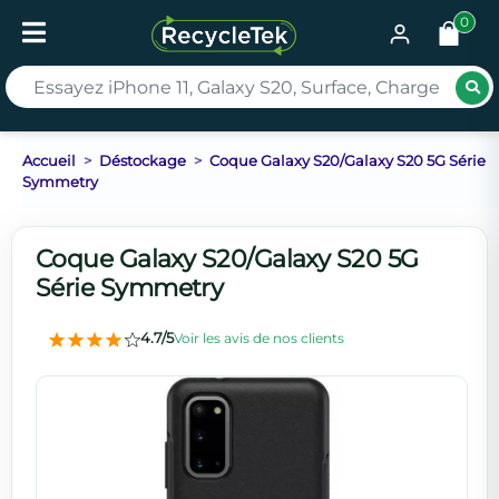
0
Rec
Accueil
Déstockage
Coque Galaxy S20/Galaxy S20 5G Série
Symmetry
Coque Galaxy S20/Galaxy S20 5G
Série Symmetry
4.7/5
Voir les avis de nos clients