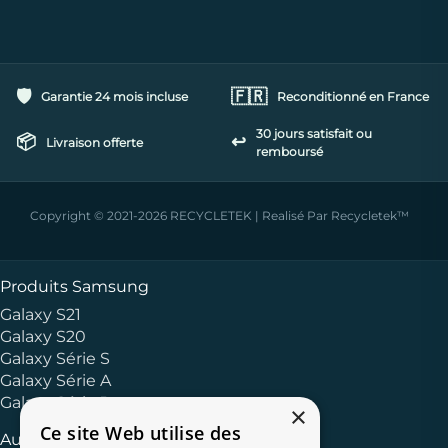
🛡️
🇫🇷
Garantie 24 mois incluse
Reconditionné en France
30 jours satisfait ou
📦
↩️
Livraison offerte
remboursé
Copyright © 2021-2026 RECYCLETEK | Realisé Par Recycletek™
Produits Samsung
Galaxy S21
Galaxy S20
Galaxy Série S
Galaxy Série A
Galaxy Série J
×
Ce site Web utilise des
Autres Marques