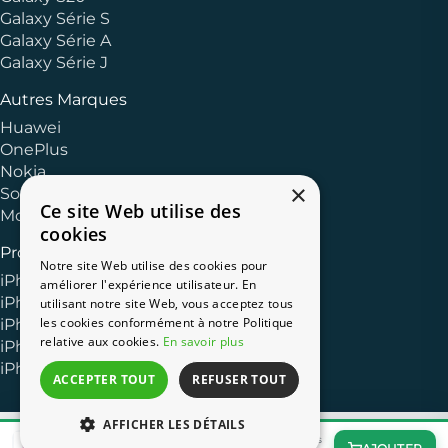
Galaxy Série S
Galaxy Série A
Galaxy Série J
Autres Marques
Huawei
OnePlus
Nokia
×
Sony
Ce site Web utilise des
Motorola
cookies
Produits Apple
Notre site Web utilise des cookies pour
iPhone 13
améliorer l'expérience utilisateur. En
iPhone 11
utilisant notre site Web, vous acceptez tous
les cookies conformément à notre Politique
iPhone XR
relative aux cookies.
En savoir plus
iPhone 8
iPhone 7
ACCEPTER TOUT
REFUSER TOUT
AFFICHER LES DÉTAILS
Étui pour iPhone 11 Pro Max Otter + Pop Figura Series