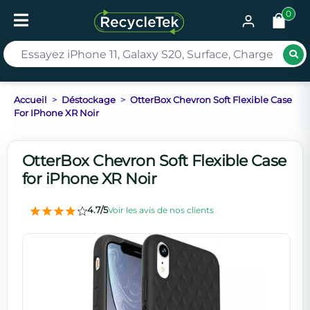
0
Rec
Accueil
Déstockage
OtterBox Chevron Soft Flexible Case
For IPhone XR Noir
OtterBox Chevron Soft Flexible Case
for iPhone XR Noir
4.7/5
Voir les avis de nos clients