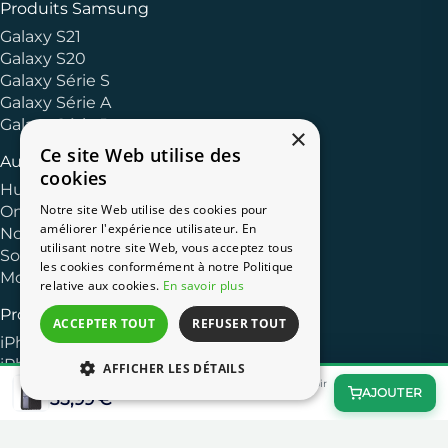
Produits Samsung
Galaxy S21
Galaxy S20
Galaxy Série S
Galaxy Série A
Galaxy Série J
×
Ce site Web utilise des
Autres Marques
cookies
Huawei
Notre site Web utilise des cookies pour
OnePlus
améliorer l'expérience utilisateur. En
Nokia
utilisant notre site Web, vous acceptez tous
Sony
les cookies conformément à notre Politique
Motorola
relative aux cookies.
En savoir plus
Produits Apple
ACCEPTER TOUT
REFUSER TOUT
iPhone 13
iPhone 11
AFFICHER LES DÉTAILS
OtterBox Chevron Soft Flexible Case for iPhone XR Noir
iPhone XR
AJOUTER
35,99 €
iPhone 8
iPhone 7