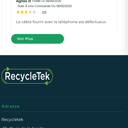
Agnes R
Publié Le 08/06/2026
Suite À Une Commande Du 08/05/2026
3/5
Le câble fourni avec le téléphone est défectueux.
Voir Plus
Adresse
Recycletek