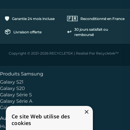
🛡️
🇫🇷
Garantie 24 mois incluse
Reconditionné en France
30 jours satisfait ou
📦
↩️
Livraison offerte
remboursé
Copyright © 2021-2026 RECYCLETEK | Realisé Par Recycletek™
Produits Samsung
Galaxy S21
Galaxy S20
Galaxy Série S
Galaxy Série A
Galaxy Série J
×
Ce site Web utilise des
Autres Marques
cookies
Huawei