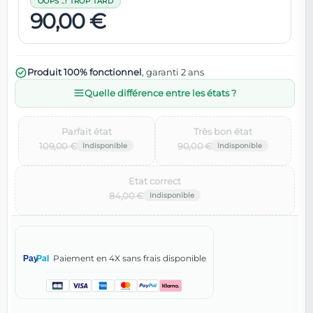
OOPS ..! TROP TARD
90,00 €
Produit 100% fonctionnel
, garanti 2 ans
Quelle différence entre les états ?
Parfait état‌
Très bon état‌
109,00 €
90,00 €
Etat correct‌
84,00 €
Paiement en 4X sans frais disponible
Pay
Pal