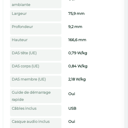
ambiante
↩️
30 jours satisfait ou remboursé
Largeur
75,9 mm
Profondeur
9,2 mm
Hauteur
166,6 mm
DAS tête (UE)
0,79 W/kg
DAS corps (UE)
0,84 W/kg
DAS membre (UE)
2,18 W/kg
Guide de démarrage
Oui
rapide
Câbles inclus
USB
Casque audio inclus
Oui