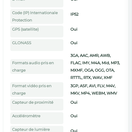
Code (IP) Internationale
IP52
Protection
GPS (satellite)
Oui
GLONASS
Oui
3GA, AAC, AMR, AWB,
Formats audio pris en
FLAC, IMY, M4A, Mid, MP3,
charge
MXMF, OGA, OGG, OTA,
×
RecycleTek
RTTTL, RTX, WAV, XMF
Format vidéo pris en
3GP, ASF, AVI, FLV, M4V,
Le smartphone reconditionné, en mieux.
charge
MKV, MP4, WEBM, WMV
Capteur de proximité
Oui
🛡️
Garantie 24 mois incluse
🇫🇷
Reconditionné en France
Accéléromètre
Oui
📦
Livraison offerte
Capteur de lumière
Oui