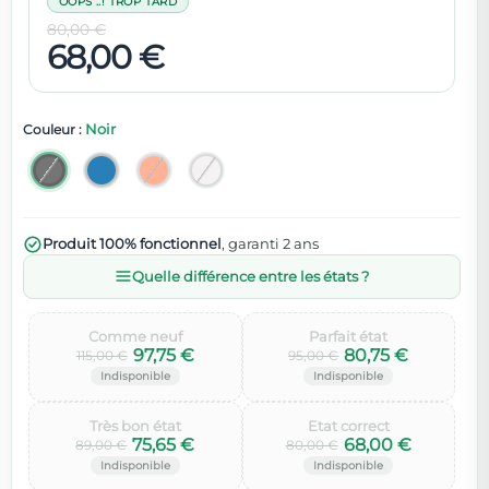
OOPS ..! TROP TARD
80,00 €
68,00 €
Noir
Couleur :
Produit 100% fonctionnel
, garanti 2 ans
Quelle différence entre les états ?
Comme neuf‌
Parfait état‌
97,75 €
80,75 €
115,00 €
95,00 €
Très bon état‌
Etat correct‌
75,65 €
68,00 €
89,00 €
80,00 €