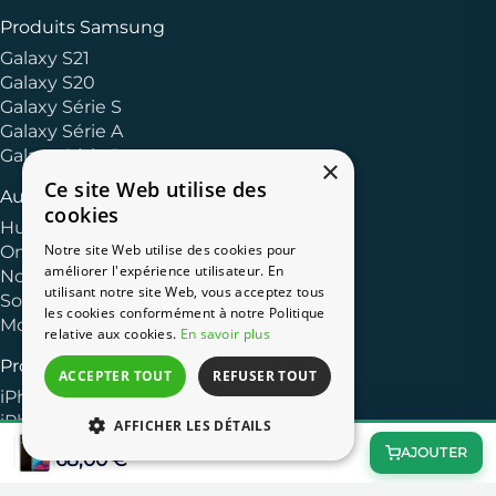
Produits Samsung
Galaxy S21
Galaxy S20
Galaxy Série S
Galaxy Série A
Galaxy Série J
×
Ce site Web utilise des
Autres Marques
cookies
Huawei
Notre site Web utilise des cookies pour
OnePlus
améliorer l'expérience utilisateur. En
Nokia
utilisant notre site Web, vous acceptez tous
Sony
les cookies conformément à notre Politique
Motorola
relative aux cookies.
En savoir plus
Produits Apple
ACCEPTER TOUT
REFUSER TOUT
iPhone 13
iPhone 11
AFFICHER LES DÉTAILS
Galaxy A20e Double Sim 32 Go Noir
iPhone XR
AJOUTER
68,00 €
iPhone 8
iPhone 7