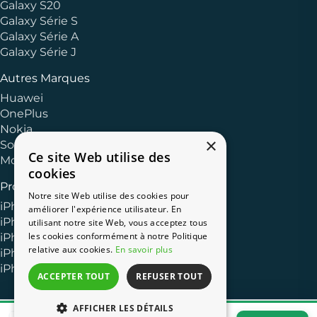
Galaxy S20
Galaxy Série S
Galaxy Série A
Galaxy Série J
Autres Marques
Huawei
OnePlus
Nokia
×
Sony
Ce site Web utilise des
Motorola
cookies
Produits Apple
Notre site Web utilise des cookies pour
iPhone 13
améliorer l'expérience utilisateur. En
iPhone 11
utilisant notre site Web, vous acceptez tous
les cookies conformément à notre Politique
iPhone XR
relative aux cookies.
En savoir plus
iPhone 8
iPhone 7
ACCEPTER TOUT
REFUSER TOUT
AFFICHER LES DÉTAILS
Galaxy J5 (2016) 16 Go Noir