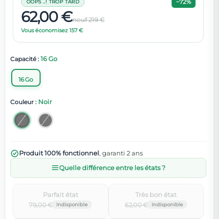
−72%
OOPS ..! TROP TARD
62,00 €
neuf 219 €
Vous économisez 157 €
16 Go
Capacité :
16 Go
Noir
Couleur :
Produit 100% fonctionnel
, garanti 2 ans
Quelle différence entre les états ?
Parfait état‌
Très bon état‌
79,00 €
62,00 €