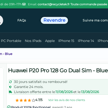
di de 09h-17h
Email:
contact@recycletek.fr
Toute commande passée ava
Revendre
chercher
FAQs
Suivre ma co
PC Portable
Nos IPads
Apple
IPhone 15
IPhone 14
IPhon
m - Blue
Huawei P20 Pro 128 Go Dual Sim - Blue
30 jours satisfait ou remboursé!
Garantie 24 mois.
Livraison offerte entre le
11/08/2026
et le
13/08/2026
4.7/5
Voir les avis de nos clients
Produit 100% fonctionnel
, garanti 2 ans