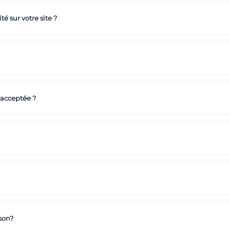
té sur votre site ?
 acceptée ?
son?