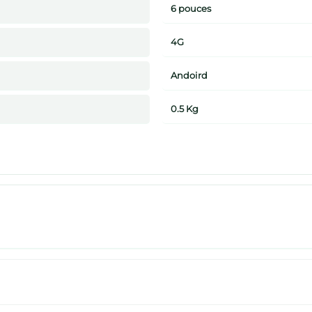
6 pouces
4G
Andoird
0.5 Kg