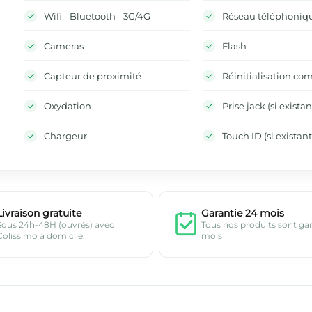
Wifi - Bluetooth - 3G/4G
Réseau téléphoniq
Cameras
Flash
Capteur de proximité
Réinitialisation co
Oxydation
Prise jack (si existan
Chargeur
Touch ID (si existant
Livraison gratuite
Garantie 24 mois
Sous 24h-48H (ouvrés) avec
Tous nos produits sont ga
Colissimo à domicile.
mois