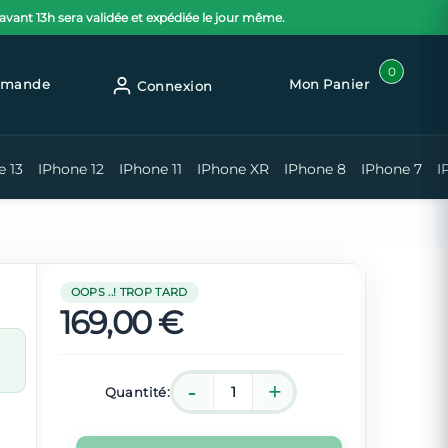
nt 13h sera validée et expédiée le jour même.
0
mmande
Mon Panier
Connexion
e 13
IPhone 12
IPhone 11
IPhone XR
IPhone 8
IPhone 7
I
OOPS ..! TROP TARD
169,00 €
Quantité: