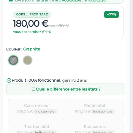
Livraison offerte entre le
07/08/2026
et le
11/08/2026
−77%
OOPS ..! TROP TARD
180,00 €
neuf 799 €
Vous économisez 619 €
Graphite
Couleur :
Produit 100% fonctionnel
, garanti 2 ans
Quelle différence entre les états ?
Comme neuf‌
Parfait état‌
205,00 €
190,00 €
Très bon état‌
Etat correct‌
180,00 €
170,00 €