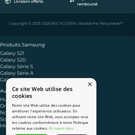
📦
↩️
Livraison offerte
remboursé
Copyright © 2021-2026 RECYCLETEK | Realisé Par Recycletek™
Produits Samsung
Galaxy S21
Galaxy S20
Galaxy Série S
Galaxy Série A
Galaxy Série J
×
Ce site Web utilise des
Autres Marques
cookies
Huawei
Notre site Web utilise des cookies pour
OnePlus
améliorer l'expérience utilisateur. En
Nokia
utilisant notre site Web, vous acceptez tous
Sony
les cookies conformément à notre Politique
Motorola
relative aux cookies.
En savoir plus