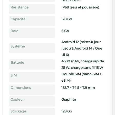
NFC, USB-C
Résistance
IP68 (eau et poussière)
Capacité
128 Go
RAM
6 Go
Android 12 (mises à jour
Système
jusqu'à Android 14 / One
UI 6)
4500 mAh, charge rapide
Batterie
25 W, charge sans fil 15 W
Double SIM (nano-SIM +
SIM
eSIM)
Dimensions
155,7 × 74,5 × 7,9 mm
Couleur
Graphite
Stockage
128 Go