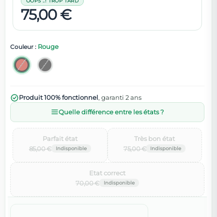
OOPS ..! TROP TARD
75,00 €
Rouge
Couleur :
Produit 100% fonctionnel
, garanti 2 ans
Quelle différence entre les états ?
Parfait état‌
Très bon état‌
85,00 €
75,00 €
Etat correct‌
70,00 €