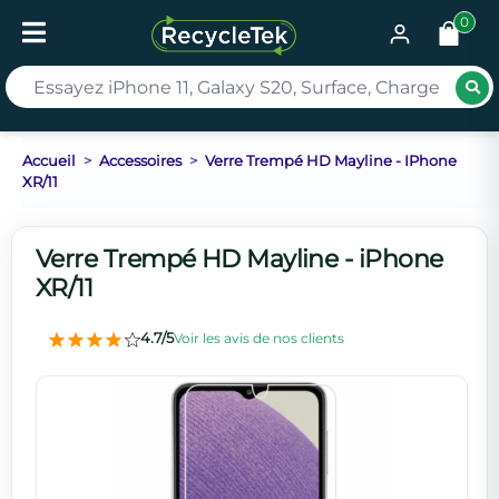
0
Rec
Accueil
Accessoires
Verre Trempé HD Mayline - IPhone
XR/11
Verre Trempé HD Mayline - iPhone
XR/11
4.7/5
Voir les avis de nos clients