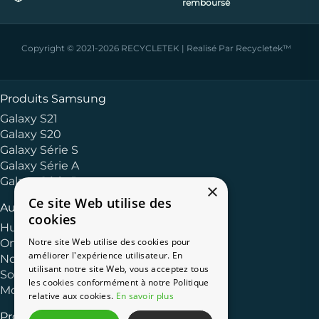
remboursé
Copyright © 2021-2026 RECYCLETEK | Realisé Par Recycletek™
Produits Samsung
Galaxy S21
Galaxy S20
Galaxy Série S
Galaxy Série A
Galaxy Série J
×
Ce site Web utilise des
Autres Marques
cookies
Huawei
Notre site Web utilise des cookies pour
OnePlus
améliorer l'expérience utilisateur. En
Nokia
utilisant notre site Web, vous acceptez tous
Sony
les cookies conformément à notre Politique
Motorola
relative aux cookies.
En savoir plus
Produits Apple