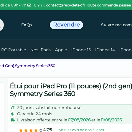
di de 09h-17h
Email:
contact@recycletek.fr
Toute commande passée ava
Revendre
chercher
FAQs
Suivre ma co
PC Portable
Nos IPads
Apple
IPhone 15
IPhone 14
IPhon
(2nd Gen) Symmetry Series 360
Étui pour iPad Pro (11 pouces) (2nd gen
Symmetry Series 360
30 jours satisfait ou remboursé!
Garantie 24 mois.
Livraison offerte entre le
07/08/2026
et le
11/08/2026
4.7/5
Voir les avis de nos clients