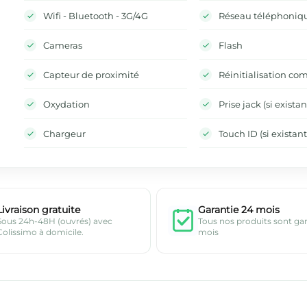
Wifi - Bluetooth - 3G/4G
Réseau téléphoniq
Cameras
Flash
Capteur de proximité
Réinitialisation co
Oxydation
Prise jack (si existan
Chargeur
Touch ID (si existant
Livraison gratuite
Garantie 24 mois
Sous 24h-48H (ouvrés) avec
Tous nos produits sont ga
Colissimo à domicile.
mois