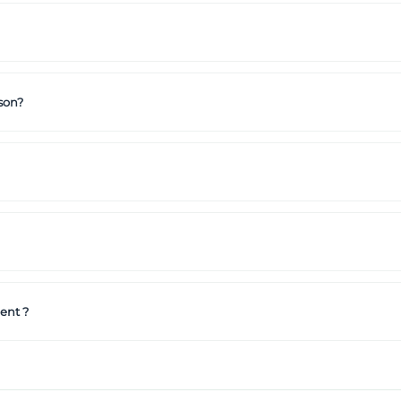
son?
ent ?