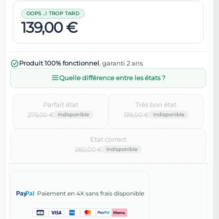
OOPS ..! TROP TARD
139,00 €
Produit 100% fonctionnel
, garanti 2 ans
Quelle différence entre les états ?
Parfait état‌
Très bon état‌
275,00 €
139,00 €
Etat correct‌
260,00 €
Paiement en 4X sans frais disponible
Pay
Pal