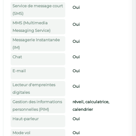
Service de message court
Oui
(SMS)
MMS (Multimedia
Oui
×
RecycleTek
Messaging Service)
Messagerie Instantanée
Oui
Le smartphone reconditionné, en mieux.
(IM)
Chat
Oui
🛡️
Garantie 24 mois incluse
E-mail
Oui
🇫🇷
Reconditionné en France
📦
Livraison offerte
Lecteur d'empreintes
Oui
digitales
↩️
30 jours satisfait ou remboursé
Gestion des informations
réveil, calculatrice,
personnelles (PIM)
calendrier
Haut-parleur
Oui
Mode vol
Oui