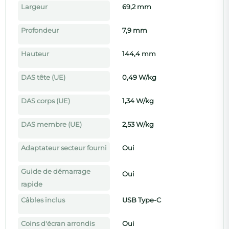
Largeur
69,2 mm
Profondeur
7,9 mm
Hauteur
144,4 mm
DAS tête (UE)
0,49 W/kg
DAS corps (UE)
1,34 W/kg
DAS membre (UE)
2,53 W/kg
Adaptateur secteur fourni
Oui
Guide de démarrage
Oui
rapide
Câbles inclus
USB Type-C
Coins d'écran arrondis
Oui