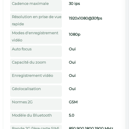
Cadence maximale
30 ips
Résolution en prise de vue
1920x1080@30fps
rapide
Modes d'enregistrement
1080p
vidéo
Auto focus
Oui
Capacité du zoom
Oui
Enregistrement vidéo
Oui
Géolocalisation
Oui
Normes 2G
GSM
Modèle du Bluetooth
5.0
Bande 2G (1ère carte SIM)
850,900,1800,1900 MHz