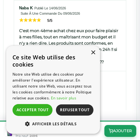
Naba K
Publié Le 14/06/2026
Suite À Une Commande Du 09/06/2026
5/5
C'est mon 4ème achat chez eux pour faire plaisir
à mes filles, tout en maîtrisant mon budget et il
n'y a rien dire. Les produits sont conformes, en
très bon état de marche et la livraison en 24h !! si
×
vous commandez dans la matinée. Je
Ce site Web utilise des
recommande à 100%. Site sérieux ????????
cookies
Notre site Web utilise des cookies pour
Matéo A
Publié Le 09/06/2026
améliorer l'expérience utilisateur. En
Suite À Une Commande Du 27/05/2026
utilisant notre site Web, vous acceptez tous
5/5
les cookies conformément à notre Politique
relative aux cookies.
En savoir plus
Bon fonctionnement rien à dire
ACCEPTER TOUT
REFUSER TOUT
Voir Plus
AFFICHER LES DÉTAILS
Galaxy A40 Dual Sim 64 Go Noir
79,00 €
AJOUTER
−68%
Prix neuf :
249 €