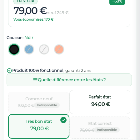
−68%
EN STOCK
79,00 €
neuf 249 €
Vous économisez 170 €
Noir
Couleur :
Produit 100% fonctionnel
, garanti 2 ans
Quelle différence entre les états ?
Parfait état
Comme neuf‌
94,00 €
102,00 €
Très bon état
Etat correct‌
79,00 €
75,00 €