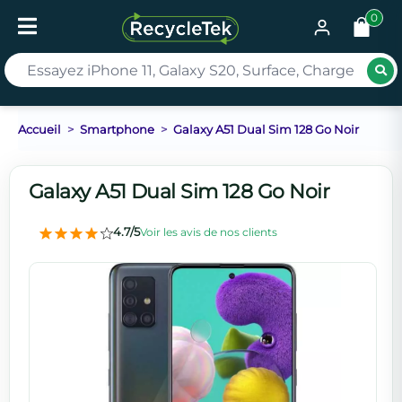
0
Rec
Accueil
Smartphone
Galaxy A51 Dual Sim 128 Go Noir
Galaxy A51 Dual Sim 128 Go Noir
4.7/5
Voir les avis de nos clients