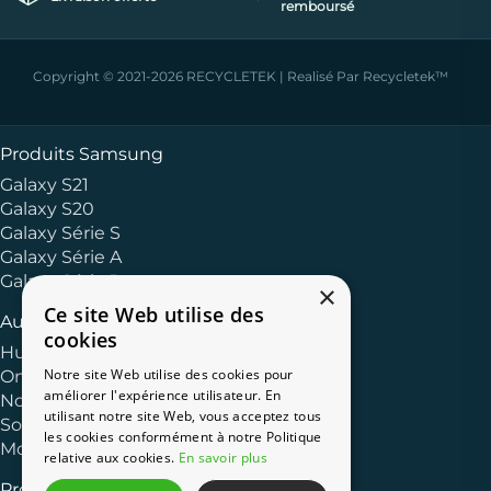
remboursé
Copyright © 2021-2026 RECYCLETEK | Realisé Par Recycletek™
Produits Samsung
Galaxy S21
Galaxy S20
Galaxy Série S
Galaxy Série A
Galaxy Série J
×
Ce site Web utilise des
Autres Marques
cookies
Huawei
Notre site Web utilise des cookies pour
OnePlus
améliorer l'expérience utilisateur. En
Nokia
utilisant notre site Web, vous acceptez tous
Sony
les cookies conformément à notre Politique
Motorola
relative aux cookies.
En savoir plus
Produits Apple