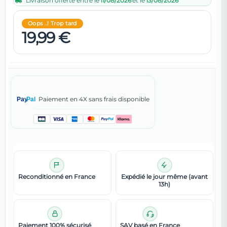
Livraison offerte entre le
11/08/2026
et le
13/08/2026
Oops ..! Trop tard
19,99 €
Paiement en 4X sans frais disponible
Pay
Pal
Reconditionné en France
Expédié le jour même (avant
13h)
Paiement 100% sécurisé
SAV basé en France