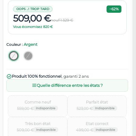
−62%
OOPS ..! TROP TARD
509,00 €
neuf 1 329 €
Vous économisez 820 €
Argent
Couleur :
Produit 100% fonctionnel
, garanti 2 ans
Quelle différence entre les états ?
Comme neuf‌
Parfait état‌
559,00 €
523,00 €
Très bon état‌
Etat correct‌
509,00 €
499,00 €