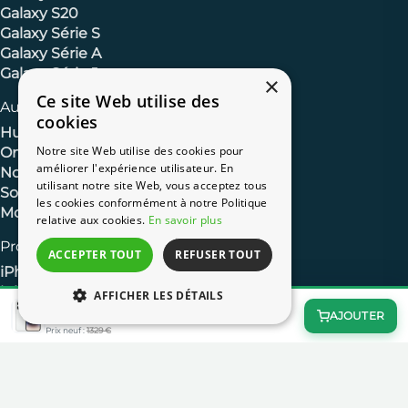
Galaxy S20
Galaxy Série S
Galaxy Série A
Galaxy Série J
×
Ce site Web utilise des
Autres Marques
cookies
Huawei
Notre site Web utilise des cookies pour
OnePlus
améliorer l'expérience utilisateur. En
Nokia
utilisant notre site Web, vous acceptez tous
Sony
les cookies conformément à notre Politique
Motorola
relative aux cookies.
En savoir plus
Produits Apple
ACCEPTER TOUT
REFUSER TOUT
iPhone 13
iPhone 11
AFFICHER LES DÉTAILS
Apple iPhone 14 Pro 5G 128 Go Argent
iPhone XR
509,00 €
AJOUTER
−62%
iPhone 8
Prix neuf :
1329 €
iPhone 7
Besoin d'un accessoire ?
Complétez votre commande