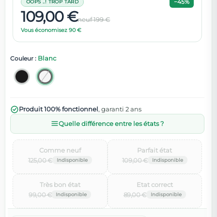
−45%
OOPS ..! TROP TARD
109,00 €
neuf 199 €
Vous économisez 90 €
Blanc
Couleur :
Produit 100% fonctionnel
, garanti 2 ans
Quelle différence entre les états ?
Comme neuf‌
Parfait état‌
125,00 €
109,00 €
Très bon état‌
Etat correct‌
99,00 €
89,00 €