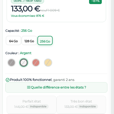
−87%
OOPS ..! TROP TARD
133,00 €
neuf 1 009 €
Vous économisez 876 €
256 Go
Capacité :
64 Go
128 Go
256 Go
Argent
Couleur :
Produit 100% fonctionnel
, garanti 2 ans
Quelle différence entre les états ?
Parfait état‌
Très bon état‌
146,00 €
133,00 €