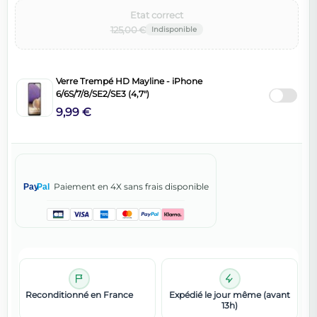
Etat correct‌
125,00 €
Verre Trempé HD Mayline - iPhone
6/6S/7/8/SE2/SE3 (4,7")
9,99 €
Paiement en 4X sans frais disponible
Pay
Pal
Reconditionné en France
Expédié le jour même (avant
13h)