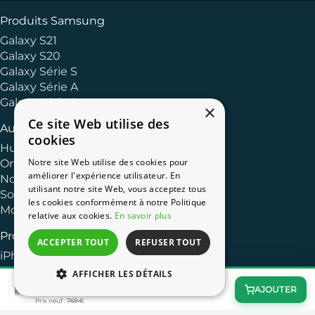
Produits Samsung
Galaxy S21
Galaxy S20
Galaxy Série S
Galaxy Série A
Galaxy Série J
×
Ce site Web utilise des
Autres Marques
cookies
Huawei
Notre site Web utilise des cookies pour
OnePlus
améliorer l'expérience utilisateur. En
Nokia
utilisant notre site Web, vous acceptez tous
Sony
les cookies conformément à notre Politique
Motorola
relative aux cookies.
En savoir plus
Produits Apple
ACCEPTER TOUT
REFUSER TOUT
iPhone 13
iPhone 11
AFFICHER LES DÉTAILS
iPhone 7 32 Go Argent
iPhone XR
65,00 €
AJOUTER
−92%
iPhone 8
Prix neuf :
769 €