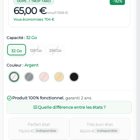
−92%
OOPS ..! TROP TARD
65,00 €
neuf 769 €
Vous économisez 704 €
32 Go
Capacité :
128 Go
256 Go
32 Go
Argent
Couleur :
Produit 100% fonctionnel
, garanti 2 ans
Quelle différence entre les états ?
Parfait état‌
Très bon état‌
79,00 €
65,00 €