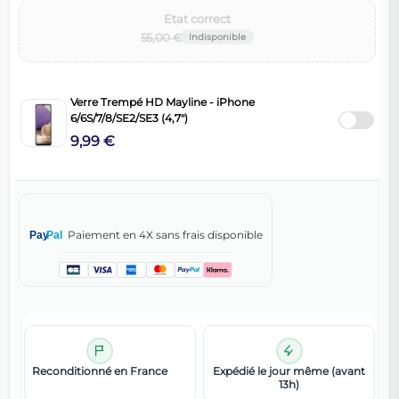
Etat correct‌
55,00 €
Verre Trempé HD Mayline - iPhone
6/6S/7/8/SE2/SE3 (4,7")
9,99 €
Paiement en 4X sans frais disponible
Pay
Pal
Reconditionné en France
Expédié le jour même (avant
13h)