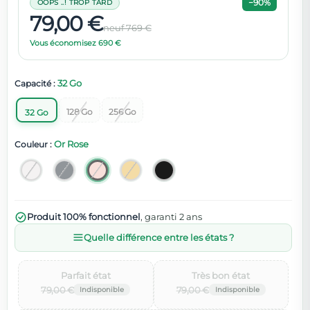
−90%
OOPS ..! TROP TARD
79,00 €
neuf 769 €
Vous économisez 690 €
32 Go
Capacité :
128 Go
256 Go
32 Go
Or Rose
Couleur :
Produit 100% fonctionnel
, garanti 2 ans
Quelle différence entre les états ?
Parfait état‌
Très bon état‌
79,00 €
79,00 €