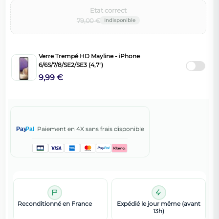
Etat correct‌
79,00 €
Verre Trempé HD Mayline - iPhone
6/6S/7/8/SE2/SE3 (4,7")
9,99 €
Paiement en 4X sans frais disponible
Pay
Pal
Reconditionné en France
Expédié le jour même (avant
13h)