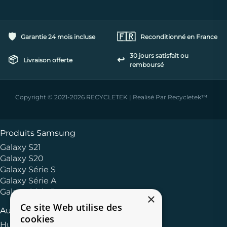
🛡️
🇫🇷
Garantie 24 mois incluse
Reconditionné en France
30 jours satisfait ou
📦
↩️
Livraison offerte
remboursé
Copyright © 2021-2026 RECYCLETEK | Realisé Par Recycletek™
Produits Samsung
Galaxy S21
Galaxy S20
Galaxy Série S
Galaxy Série A
Galaxy Série J
×
Ce site Web utilise des
Autres Marques
cookies
Huawei