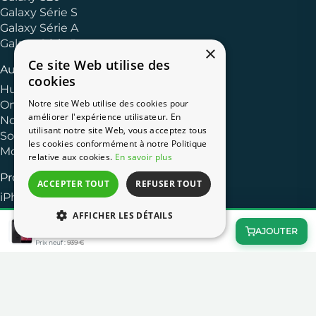
Galaxy Série S
Galaxy Série A
Galaxy Série J
×
Ce site Web utilise des
Autres Marques
cookies
Huawei
Notre site Web utilise des cookies pour
OnePlus
améliorer l'expérience utilisateur. En
Nokia
utilisant notre site Web, vous acceptez tous
Sony
les cookies conformément à notre Politique
Motorola
relative aux cookies.
En savoir plus
Produits Apple
ACCEPTER TOUT
REFUSER TOUT
iPhone 13
iPhone 11
AFFICHER LES DÉTAILS
iPhone 8 128 Go Gris Sidéral
iPhone XR
120,00 €
AJOUTER
−87%
iPhone 8
Prix neuf :
939 €
iPhone 7
Besoin d'un accessoire ?
Complétez votre commande