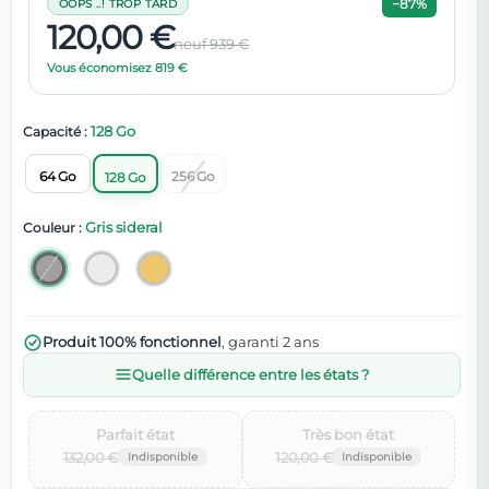
−87%
OOPS ..! TROP TARD
120,00 €
neuf 939 €
Vous économisez 819 €
128 Go
Capacité :
64 Go
256 Go
128 Go
Gris sideral
Couleur :
Produit 100% fonctionnel
, garanti 2 ans
Quelle différence entre les états ?
Parfait état‌
Très bon état‌
132,00 €
120,00 €