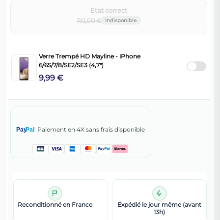
Etat correct‌
110,00 €
Verre Trempé HD Mayline - iPhone
6/6S/7/8/SE2/SE3 (4,7")
9,99 €
Paiement en 4X sans frais disponible
Pay
Pal
Reconditionné en France
Expédié le jour même (avant
13h)