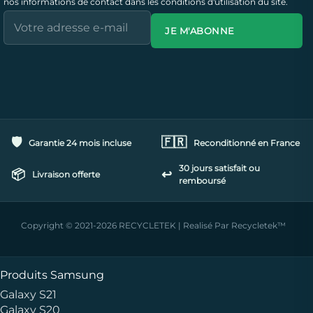
nos informations de contact dans les conditions d'utilisation du site.
JE M'ABONNE
🛡️
🇫🇷
Garantie 24 mois incluse
Reconditionné en France
30 jours satisfait ou
📦
↩️
Livraison offerte
remboursé
Copyright © 2021-2026 RECYCLETEK | Realisé Par Recycletek™
Produits Samsung
Galaxy S21
Galaxy S20