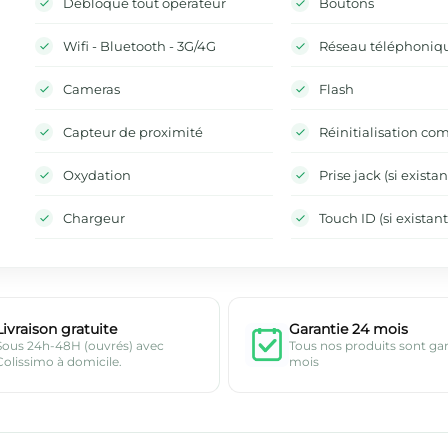
Débloqué tout opérateur
Boutons
Wifi - Bluetooth - 3G/4G
Réseau téléphoniq
Cameras
Flash
Capteur de proximité
Réinitialisation co
Oxydation
Prise jack (si existan
Chargeur
Touch ID (si existant
Livraison gratuite
Garantie 24 mois
Sous 24h-48H (ouvrés) avec
Tous nos produits sont ga
Colissimo à domicile.
mois