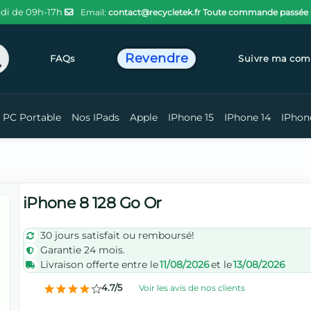
di de 09h-17h
Email:
contact@recycletek.fr
Toute commande passée ava
Revendre
chercher
FAQs
Suivre ma co
PC Portable
Nos IPads
Apple
IPhone 15
IPhone 14
IPhon
iPhone 8 128 Go Or
30 jours satisfait ou remboursé!
Garantie 24 mois.
Livraison offerte entre le
11/08/2026
et le
13/08/2026
4.7/5
Voir les avis de nos clients