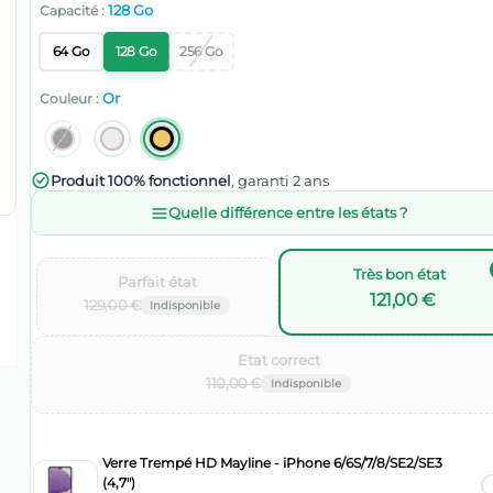
128 Go
Capacité :
64 Go
128 Go
256 Go
Or
Couleur :
Produit 100% fonctionnel
, garanti 2 ans
Quelle différence entre les états ?
Très bon état
Parfait état‌
121,00 €
129,00 €
Etat correct‌
110,00 €
Verre Trempé HD Mayline - iPhone 6/6S/7/8/SE2/SE3
(4,7")